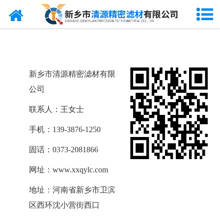
网站首页
公司介绍
产品展示
新乡市清源精密滤材有限
厂区展示
公司
联系人：王女士
荣誉资质
手机：139-3876-1250
在线留言
固话：0373-2081866
新闻动态
网址：www.xxqylc.com
联系我们
地址：河南省新乡市卫滨
区西环沈小营街西口